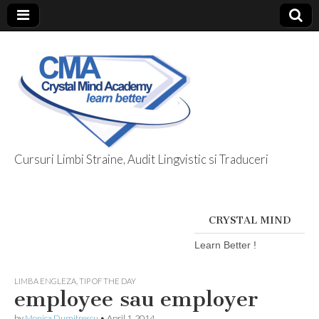
Cursuri Limbi Straine, Audit Lingvistic si Traduceri
Limbi Straine
@ Crystal Mind
CRYSTAL MIND
Learn Better !
LIMBA ENGLEZA
,
TIP OF THE DAY
employee sau employer
by
Monica Dumitrescu
•
April 1, 2014