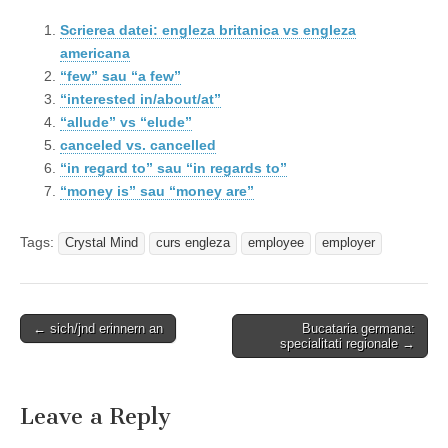
Scrierea datei: engleza britanica vs engleza
americana
“few” sau “a few”
“interested in/about/at”
“allude” vs “elude”
canceled vs. cancelled
“in regard to” sau “in regards to”
“money is” sau “money are”
Tags:
Crystal Mind
curs engleza
employee
employer
Post
← sich/jnd erinnern an
Bucataria germana:
specialitati regionale →
navigation
Leave a Reply