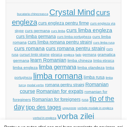
Crystal Mind
curs
bucataria chinezeasca
engleza
curs engleza pentru firme
curs engleza via
curs limba engleza
curs germana
skype
curs limba
curs limba germana
curs limba
curs limba portugheza
curs limba romana pentru straini
romana
curs limba rusa
curs romana
curs romana pentru straini
curs
gramatica
rusa
cursuri limbi straine
ebraica
germana
engleza
fado
learn Romanian
germana
limba chineza
limba ebraica
limba germana
limba engleza
limba olandeza
limba
limba romana
limba rusa
portugheza
limba
Romanian
romana pentru straini
turca
modal verbs
Romanian for expats
course
romanian for
tip of the
Romanian for foreigners
foreginers
rusa
day
tipp des tages
ungureste
verbele modale in engleza
vorba zilei
verbul in engleza