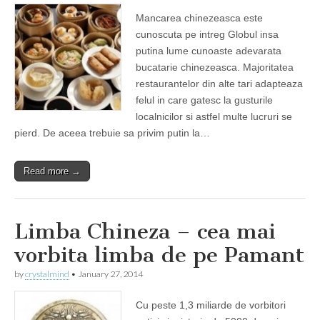
Mancarea chinezeasca este
cunoscuta pe intreg Globul insa
putina lume cunoaste adevarata
bucatarie chinezeasca. Majoritatea
restaurantelor din alte tari adapteaza
felul in care gatesc la gusturile
localnicilor si astfel multe lucruri se
pierd. De aceea trebuie sa privim putin la…
Read more →
Limba Chineza – cea mai
vorbita limba de pe Pamant
by
crystalmind
•
January 27, 2014
Cu peste 1,3 miliarde de vorbitori