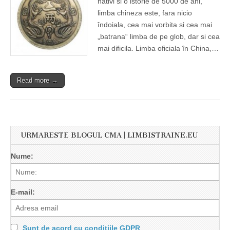
nativi si o istorie de 5000 de ani,
limba chineza este, fara nicio
îndoiala, cea mai vorbita si cea mai
„batrana“ limba de pe glob, dar si cea
mai dificila. Limba oficiala în China,…
Read more →
URMARESTE BLOGUL CMA | LIMBISTRAINE.EU
Nume:
E-mail:
Sunt de acord cu conditiile GDPR