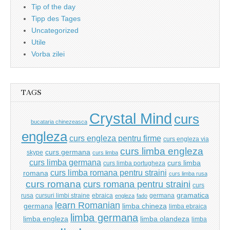
Tip of the day
Tipp des Tages
Uncategorized
Utile
Vorba zilei
TAGS
Crystal Mind
curs
bucataria chinezeasca
engleza
curs engleza pentru firme
curs engleza via
curs limba engleza
curs germana
skype
curs limba
curs limba germana
curs limba
curs limba portugheza
curs limba romana pentru straini
romana
curs limba rusa
curs romana
curs romana pentru straini
curs
gramatica
rusa
cursuri limbi straine
ebraica
germana
engleza
fado
learn Romanian
germana
limba chineza
limba ebraica
limba germana
limba engleza
limba olandeza
limba