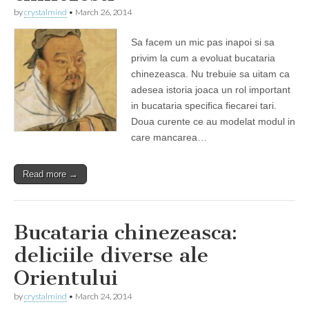
by
crystalmind
•
March 26, 2014
Sa facem un mic pas inapoi si sa
privim la cum a evoluat bucataria
chinezeasca. Nu trebuie sa uitam ca
adesea istoria joaca un rol important
in bucataria specifica fiecarei tari.
Doua curente ce au modelat modul in
care mancarea…
Read more →
Bucataria chinezeasca:
deliciile diverse ale
Orientului
by
crystalmind
•
March 24, 2014