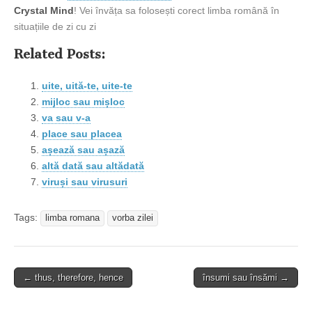
Crystal Mind
! Vei învăța sa folosești corect limba română în
situațiile de zi cu zi
Related Posts:
uite, uită-te, uite-te
mijloc sau mișloc
va sau v-a
place sau placea
așează sau așază
altă dată sau altădată
viruși sau virusuri
Tags:
limba romana
vorba zilei
Post
← thus, therefore, hence
însumi sau însămi →
navigation