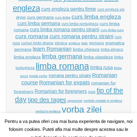
engleza
curs engleza pentru firme
curs engleza via
curs limba engleza
curs germana
skype
curs limba
curs limba germana
curs limba
curs limba portugheza
curs limba romana pentru straini
romana
curs limba rusa
curs romana
curs romana pentru straini
curs
gramatica
rusa
cursuri limbi straine
ebraica
germana
engleza
fado
learn Romanian
germana
limba chineza
limba ebraica
limba germana
limba engleza
limba olandeza
limba
limba romana
limba rusa
portugheza
limba
Romanian
romana pentru straini
turca
modal verbs
Romanian for expats
course
romanian for
tip of the
Romanian for foreigners
foreginers
rusa
day
tipp des tages
ungureste
verbele modale in engleza
vorba zilei
verbul in engleza
Pentru a va putea oferi cea mai buna experienta de navigare, noi
folosim cookies. Puteti afla mai multe despre acestea sau le