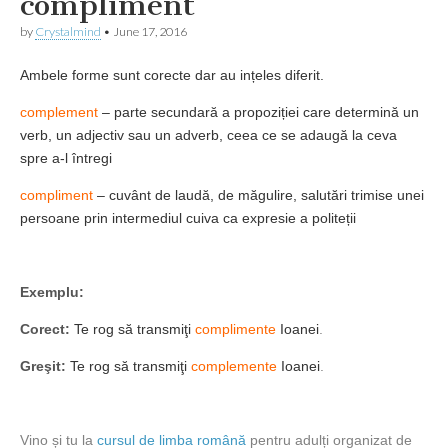
compliment
by
Crystalmind
•
June 17, 2016
Ambele forme sunt corecte dar au ințeles diferit.
complement
– p
arte secundară a propoziției care determină un
verb, un adjectiv sau un adverb
, c
eea ce se adaugă la ceva
spre a-l întregi
compliment
– cuvânt de laudă, de măgulire, s
alutări trimise unei
persoane prin intermediul cuiva ca expresie a politeții
Exemplu:
Corect:
Te rog să transmiţi
complimente
Ioanei
.
Greşit:
Te rog să transmiţi
complemente
Ioanei
.
Vino și tu la
cursul de limba română
pentru adulți organizat de