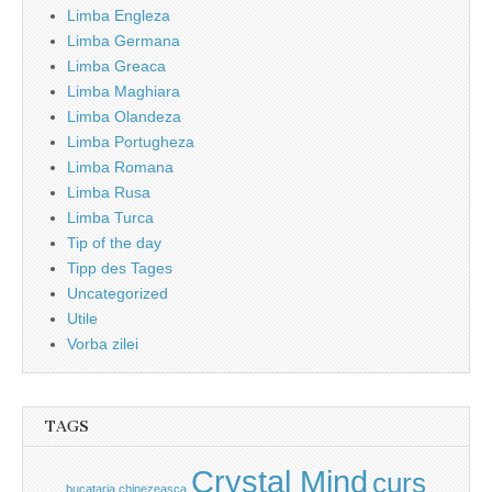
Limba Engleza
Limba Germana
Limba Greaca
Limba Maghiara
Limba Olandeza
Limba Portugheza
Limba Romana
Limba Rusa
Limba Turca
Tip of the day
Tipp des Tages
Uncategorized
Utile
Vorba zilei
TAGS
Crystal Mind
curs
bucataria chinezeasca