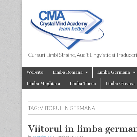
Cursuri Limbi Straine, Audit Lingvistic si Traducer
Limbi Straine
Skip
Main
Website
Limba Romana
Limba Germana
to
menu
content
Limba Maghiara
Limba Turca
Limba Greaca
TAG:
VIITORUL IN GERMANA
Viitorul in limba germa
by
crystalmind
•
October 15, 2015