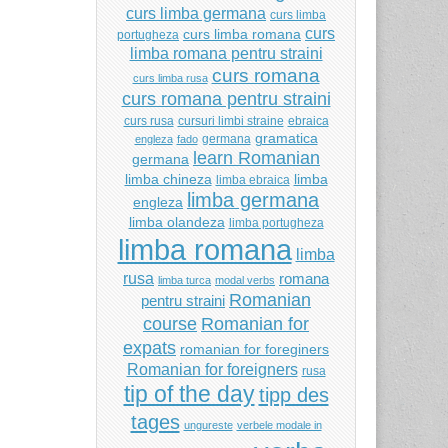
curs limba germana
curs limba
curs
curs limba romana
portugheza
limba romana pentru straini
curs romana
curs limba rusa
curs romana pentru straini
curs rusa
cursuri limbi straine
ebraica
gramatica
germana
engleza
fado
learn Romanian
germana
limba chineza
limba
limba ebraica
limba germana
engleza
limba olandeza
limba portugheza
limba romana
limba
rusa
romana
limba turca
modal verbs
Romanian
pentru straini
Romanian for
course
expats
romanian for foreginers
Romanian for foreigners
rusa
tip of the day
tipp des
tages
ungureste
verbele modale in