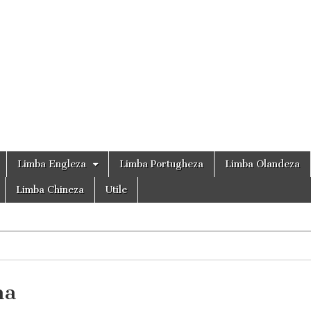
i
 @ Crystal Mind
Limba Engleza
Limba Portugheza
Limba Olandeza
Limba Chineza
Utile
na