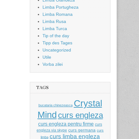
Limba Olandeza
Limba Portugheza
Limba Romana
Limba Rusa
Limba Turca
Tip of the day
Tipp des Tages
Uncategorized
Utile
Vorba zilei
TAGS
Crystal
bucataria chinezeasca
Mind
curs engleza
curs engleza pentru firme
curs
curs germana
engleza via skype
curs
curs limba engleza
limba